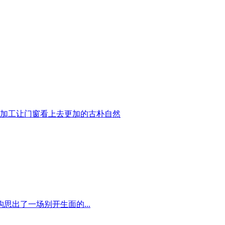
的加工让门窗看上去更加的古朴自然
思出了一场别开生面的...