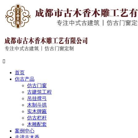

首页
仿古产品
仿古门窗
古建筑工程
吊挂撑弓
木制斗拱
实木牌匾
仿古栏杆
木雕配套
案例中心
走进古木香