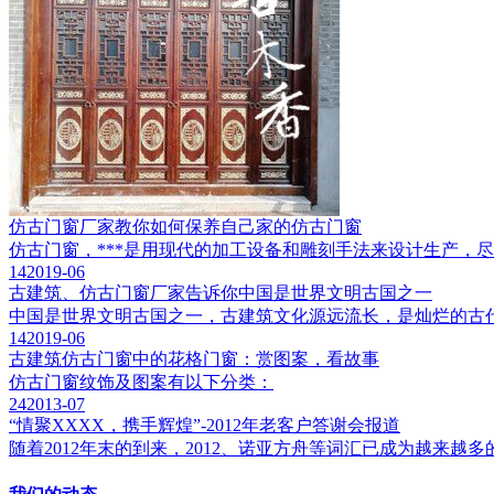
仿古门窗厂家教你如何保养自己家的仿古门窗
仿古门窗，***是用现代的加工设备和雕刻手法来设计生产，
14
2019-06
古建筑、仿古门窗厂家告诉你中国是世界文明古国之一
中国是世界文明古国之一，古建筑文化源远流长，是灿烂的古
14
2019-06
古建筑仿古门窗中的花格门窗：赏图案，看故事
仿古门窗纹饰及图案有以下分类：
24
2013-07
“情聚XXXX，携手辉煌”-2012年老客户答谢会报道
随着2012年末的到来，2012、诺亚方舟等词汇已成为越来越