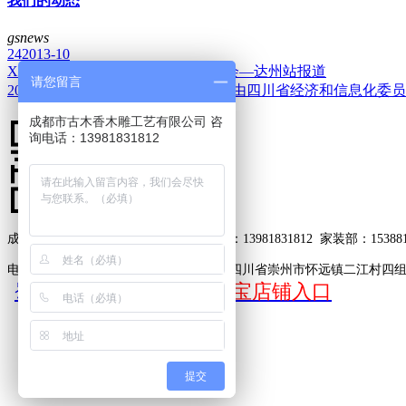
我们的动态
gsnews
24
2013-10
XXXX翔计划助力中小企业成长峰会—达州站报道
请您留言
2012年8月16日，在工信部指导下，由四川省经济和信息化委
成都市古木香木雕工艺有限公司 咨
询电话：13981831812
成都市古木香木雕工艺有限公司
工程部：13981831812
家装部：153881
电子邮箱：2578483298@qq.com
地址：四川省崇州市怀远镇二江村四
蜀ICP备15021302号-2
淘宝店铺入口
提交