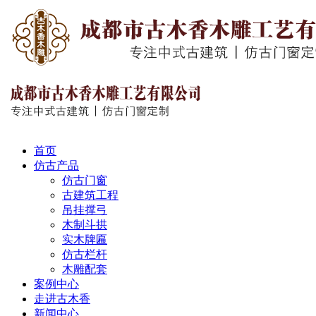
首页
仿古产品
仿古门窗
古建筑工程
吊挂撑弓
木制斗拱
实木牌匾
仿古栏杆
木雕配套
案例中心
走进古木香
新闻中心