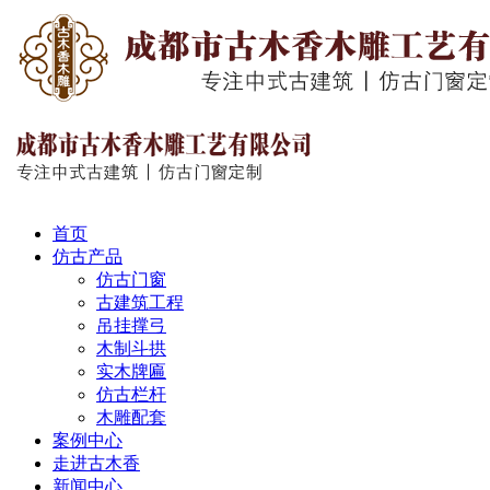
首页
仿古产品
仿古门窗
古建筑工程
吊挂撑弓
木制斗拱
实木牌匾
仿古栏杆
木雕配套
案例中心
走进古木香
新闻中心