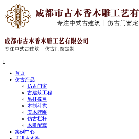

首页
仿古产品
仿古门窗
古建筑工程
吊挂撑弓
木制斗拱
实木牌匾
仿古栏杆
木雕配套
案例中心
走进古木香