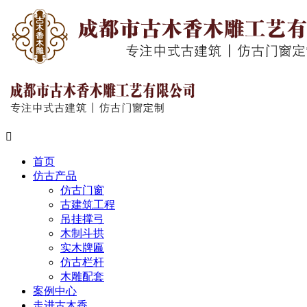

首页
仿古产品
仿古门窗
古建筑工程
吊挂撑弓
木制斗拱
实木牌匾
仿古栏杆
木雕配套
案例中心
走进古木香