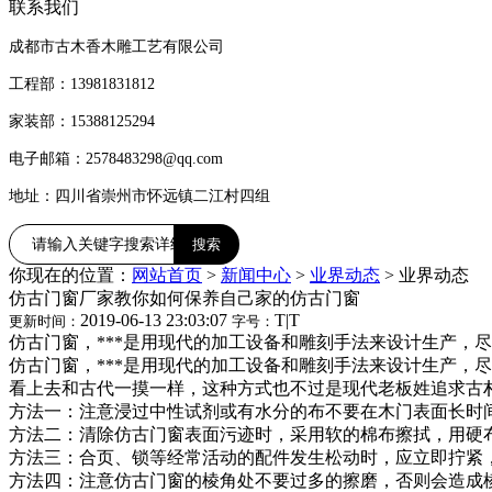
联系我们
成都市古木香木雕工艺有限公司
工程部：13981831812
家装部：15388125294
电子邮箱：2578483298@qq.com
地址：四川省崇州市怀远镇二江村四组
你现在的位置：
网站首页
>
新闻中心
>
业界动态
>
业界动态
仿古门窗厂家教你如何保养自己家的仿古门窗
2019-06-13 23:03:07
T
|
T
更新时间：
字号：
仿古门窗，***是用现代的加工设备和雕刻手法来设计生产，
仿古门窗，***是用现代的加工设备和雕刻手法来设计生产，
看上去和古代一摸一样，这种方式也不过是现代老板姓追求古朴
方法一：注意浸过中性试剂或有水分的布不要在木门表面长时
方法二：清除仿古门窗表面污迹时，采用软的棉布擦拭，用硬
方法三：合页、锁等经常活动的配件发生松动时，应立即拧紧
方法四：注意仿古门窗的棱角处不要过多的擦磨，否则会造成