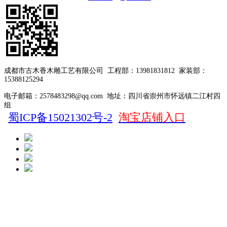
成都市古木香木雕工艺有限公司
工程部：13981831812
家装部：
15388125294
电子邮箱：2578483298@qq.com
地址：四川省崇州市怀远镇二江村四
组
蜀ICP备15021302号-2
淘宝店铺入口