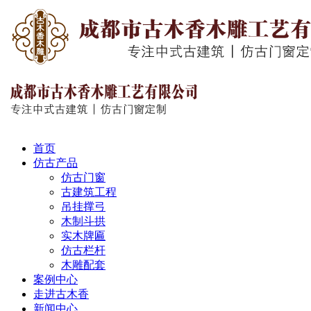
首页
仿古产品
仿古门窗
古建筑工程
吊挂撑弓
木制斗拱
实木牌匾
仿古栏杆
木雕配套
案例中心
走进古木香
新闻中心