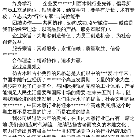
终身学习 ——企业要******川西木雕行业先锋，倡导所
有员工立足岗位，钻研业务，勤奋学习，要学有所长，术有专
攻，立志成为“行业专家”与岗位能手
团结协作—— 共同协作，迈向成功.恪守诚信—— 诚信是
我们的经营理念，以高品质的产品、服务奉献客户.
企业宗旨：为顾客创造价值，为员工创造机会， 为社会
创造效益 .
服务宗旨：真诚服务，永恒信赖；质量取胜、信誉
******.
合作理念：精诚协作，追求共赢.
企业发展规划
仿古木雕古朴典雅的风格总是人们眼中的***爱.十年来，
中国木雕行业经历了******个高速发展期，以量的扩张为主，
初步建立起了门类齐全、与国际接轨的完整的工业体系，产品
能满足人民生活需要和国际市场的需要.在未来五到十年，随
着我国经济的快速发展，人们生活水平的提高，社会文明的巨
大******，中国木雕行业将迎来******个高速发展期.这个时
期主要不是在量的扩张，而是在质的提高.
我公司经过近六年的发展，在川内木雕行业已占有一席之
地.我们会顺应时代潮流，继续弘扬古老而悠久的木雕文化，
努力打造出具有极高******度和市场竞争力的行业品牌.我们