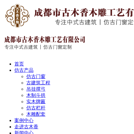
首页
仿古产品
仿古门窗
古建筑工程
吊挂撑弓
木制斗拱
实木牌匾
仿古栏杆
木雕配套
案例中心
走进古木香
新闻中心