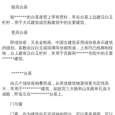
较高台基
较******的台基座壁上带有壁柱，常在台基上边建汉白玉
栏杆，用于大式建筑或宫殿建筑中的次要建筑。
更高台基
即须弥座，又名金刚座。中国古建筑采用须弥座表示建筑
的级别。多数由汉白玉或琉璃等垒砌而成，上有凹凸线脚和纹
饰，台上建有汉白玉栏杆，常用于宫殿和******寺院中的主要
******建筑。
******台基
由几个须弥座相叠而成，从而使建筑物显得更为宏伟高
大，常用于*********建筑，如故宫三大殿和山东曲阜孔庙大
成殿，即耸立在*********台基上。
门与窗
门窗，作为建筑中不可或缺的部分，可以遮风避雨，可以