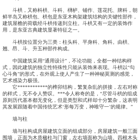
斗栱，又称枓栱、斗科、欂栌、铺作、莲花托、牌科，朝
鲜半岛又称栱包、栱包是东亚木构架建筑结构的关键性部件，
建筑屋檐的荷载经斗栱传递到立柱。斗栱又有一定的装饰作
用，是东亚古典建筑显著特征之一。
斗栱按位置分为三类：柱头科、平身科、角科。由栱、
翘、昂、斗、升五种部件构成。
中国建筑采用“通用设计”，不论功能，全都一种结构样
式，因此建筑的独立性特殊性只能从装饰来表现。斗栱以“勾
心斗角”的形式，在外观上使人产生了一种神秘莫测的感觉，
艺术感染力极强。
它************的榫卯结构，繁复杂乱的拼接，左右对称
的样式，无不令人赞叹。***令人称奇的是，“尽管斗栱的组成
原则历代基本都无变化，但是类型和式样却十分繁杂，这表明
其发展跟随着中国传统艺术‘形每万变，神唯守一’的规律。”
墙与柱
墙与柱构成房屋建筑立面的组成部分，房屋建筑一般三面
围墙，正面为木质楹柱与门窗，左右墙面称为山墙。四根木头