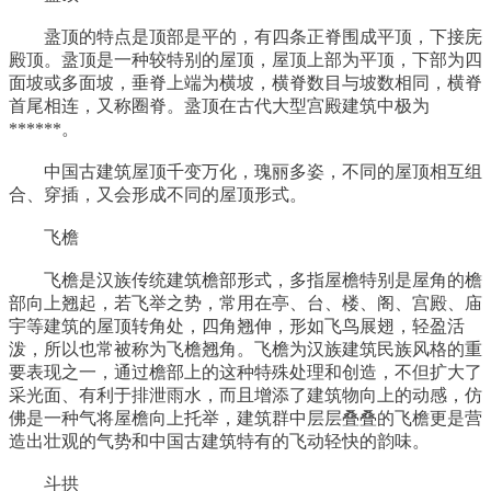
盝顶的特点是顶部是平的，有四条正脊围成平顶，下接庑
殿顶。盝顶是一种较特别的屋顶，屋顶上部为平顶，下部为四
面坡或多面坡，垂脊上端为横坡，横脊数目与坡数相同，横脊
首尾相连，又称圈脊。盝顶在古代大型宫殿建筑中极为
******。
中国古建筑屋顶千变万化，瑰丽多姿，不同的屋顶相互组
合、穿插，又会形成不同的屋顶形式。
飞檐
飞檐是汉族传统建筑檐部形式，多指屋檐特别是屋角的檐
部向上翘起，若飞举之势，常用在亭、台、楼、阁、宫殿、庙
宇等建筑的屋顶转角处，四角翘伸，形如飞鸟展翅，轻盈活
泼，所以也常被称为飞檐翘角。飞檐为汉族建筑民族风格的重
要表现之一，通过檐部上的这种特殊处理和创造，不但扩大了
采光面、有利于排泄雨水，而且增添了建筑物向上的动感，仿
佛是一种气将屋檐向上托举，建筑群中层层叠叠的飞檐更是营
造出壮观的气势和中国古建筑特有的飞动轻快的韵味。
斗拱