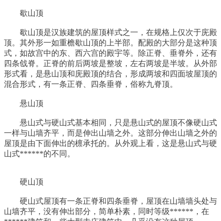
歇山顶
歇山顶是汉族建筑的屋顶样式之一，在规格上仅次于庑殿
顶。其外形一如重檐歇山顶的上半部。配殿的大部分是这种顶
式，如故宫中的东、西六宫的殿宇等。除正脊、垂脊外，还有
四条戗脊。正脊的前后两坡是整坡，左右两坡是半坡。从外部
形式看，是悬山顶和庑殿顶的结合，形成两坡和四面坡屋顶的
混合形式，有一条正脊、四条垂脊，俗称九脊顶。
悬山顶
悬山式与硬山式基本相同，只是悬山式的屋顶不像硬山式
一样与山墙齐平，而是伸出山墙之外。这部分伸出山墙之外的
屋顶是由下面伸出的檩承托的。从外观上看，这是悬山式与硬
山式******的不同。
硬山顶
硬山式屋顶有一条正脊和四条垂脊，屋顶在山墙墙头处与
山墙齐平，没有伸出部分，简单朴素，同时等级******，在