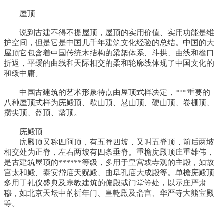
屋顶
说到古建不得不提屋顶，屋顶的实用价值、实用功能是维
护空间，但是它是中国几千年建筑文化经验的总结。中国的大
屋顶它包含着中国传统木结构的梁架体系、斗拱、曲线和檐口
折返，平缓的曲线和天际相交的柔和轮廓线体现了中国文化的
和缓中庸。
中国古建筑的艺术形象特点由屋顶式样决定，***重要的
八种屋顶式样为庑殿顶、歇山顶、悬山顶、硬山顶、卷棚顶、
攒尖顶、盔顶、盝顶。
庑殿顶
庑殿顶又称四阿顶，有五脊四坡，又叫五脊顶，前后两坡
相交处为正脊，左右两坡有四条垂脊。重檐庑殿顶庄重雄伟，
是古建筑屋顶的******等级，多用于皇宫或寺观的主殿，如故
宫太和殿、泰安岱庙天贶殿、曲阜孔庙大成殿等。单檐庑殿顶
多用于礼仪盛典及宗教建筑的偏殿或门堂等处，以示庄严肃
穆，如北京天坛中的祈年门、皇乾殿及斋宫、华严寺大熊宝殿
等。