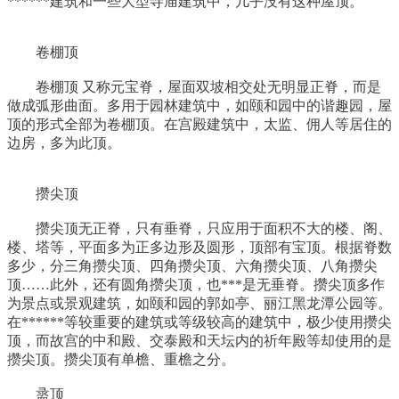
******建筑和一些大型寺庙建筑中，几乎没有这种屋顶。
卷棚顶
卷棚顶 又称元宝脊，屋面双坡相交处无明显正脊，而是
做成弧形曲面。多用于园林建筑中，如颐和园中的谐趣园，屋
顶的形式全部为卷棚顶。在宫殿建筑中，太监、佣人等居住的
边房，多为此顶。
攒尖顶
攒尖顶无正脊，只有垂脊，只应用于面积不大的楼、阁、
楼、塔等，平面多为正多边形及圆形，顶部有宝顶。根据脊数
多少，分三角攒尖顶、四角攒尖顶、六角攒尖顶、八角攒尖
顶……此外，还有圆角攒尖顶，也***是无垂脊。攒尖顶多作
为景点或景观建筑，如颐和园的郭如亭、丽江黑龙潭公园等。
在******等较重要的建筑或等级较高的建筑中，极少使用攒尖
顶，而故宫的中和殿、交泰殿和天坛内的祈年殿等却使用的是
攒尖顶。攒尖顶有单檐、重檐之分。
盝顶