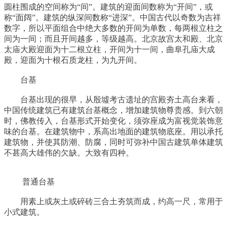
圆柱围成的空间称为“间”。建筑的迎面间数称为“开间”，或
称“面阔”。建筑的纵深间数称“进深”。中国古代以奇数为吉祥
数字，所以平面组合中绝大多数的开间为单数，每两根立柱之
间为一间；而且开间越多，等级越高。北京故宫太和殿、北京
太庙大殿迎面为十二根立柱，开间为十一间，曲阜孔庙大成
殿，迎面为十根石质龙柱，为九开间。
台基
台基出现的很早，从殷墟考古遗址的宫殿夯土高台来看，
中国传统建筑已有建筑台基概念，增加建筑物尊贵感。到六朝
时，佛教传入，台基形式开始变化，须弥座成为富视觉装饰意
味的台基。在建筑物中，系高出地面的建筑物底座。用以承托
建筑物，并使其防潮、防腐，同时可弥补中国古建筑单体建筑
不甚高大雄伟的欠缺。大致有四种。
普通台基
用素上或灰土或碎砖三合土夯筑而成，约高一尺，常用于
小式建筑。