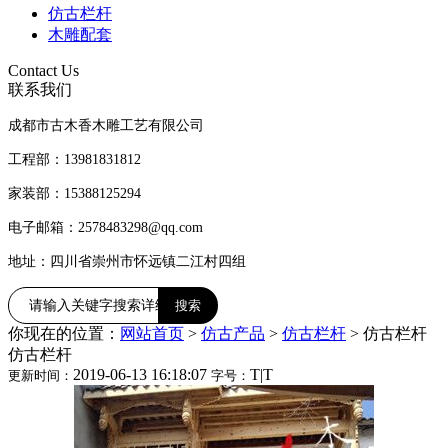
仿古栏杆
木雕配套
Contact Us
联系我们
成都市古木香木雕工艺有限公司
工程部：13981831812
家装部：15388125294
电子邮箱：2578483298@qq.com
地址：四川省崇州市怀远镇二江村四组
你现在的位置：
网站首页
>
仿古产品
>
仿古栏杆
>
仿古栏杆
仿古栏杆
2019-06-13 16:18:07
T
|
T
更新时间：
字号：