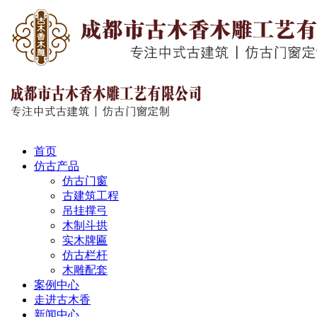
首页
仿古产品
仿古门窗
古建筑工程
吊挂撑弓
木制斗拱
实木牌匾
仿古栏杆
木雕配套
案例中心
走进古木香
新闻中心