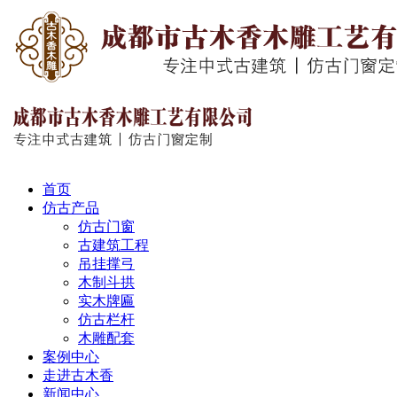
首页
仿古产品
仿古门窗
古建筑工程
吊挂撑弓
木制斗拱
实木牌匾
仿古栏杆
木雕配套
案例中心
走进古木香
新闻中心