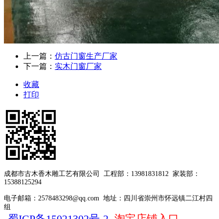
上一篇：
仿古门窗生产厂家
下一篇：
实木门窗厂家
收藏
打印
成都市古木香木雕工艺有限公司
工程部：13981831812
家装部：
15388125294
电子邮箱：2578483298@qq.com
地址：四川省崇州市怀远镇二江村四
组
蜀ICP备15021302号-2
淘宝店铺入口