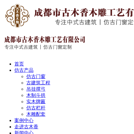
首页
仿古产品
仿古门窗
古建筑工程
吊挂撑弓
木制斗拱
实木牌匾
仿古栏杆
木雕配套
案例中心
走进古木香
新闻中心