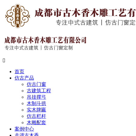

首页
仿古产品
仿古门窗
古建筑工程
吊挂撑弓
木制斗拱
实木牌匾
仿古栏杆
木雕配套
案例中心
走进古木香