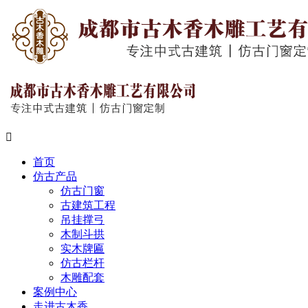

首页
仿古产品
仿古门窗
古建筑工程
吊挂撑弓
木制斗拱
实木牌匾
仿古栏杆
木雕配套
案例中心
走进古木香