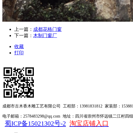
上一篇：
成都花格门窗
下一篇：
木制门窗厂
收藏
打印
成都市古木香木雕工艺有限公司
工程部：13981831812
家装部：153881
电子邮箱：2578483298@qq.com
地址：四川省崇州市怀远镇二江村四
蜀ICP备15021302号-2
淘宝店铺入口